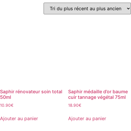
du
o
plus
d
récent
u
au
i
plus
t
ancien
Saphir rénovateur soin total
Saphir médaille d’or baume
50ml
cuir tannage végétal 75ml
10.90
€
18.90
€
Ajouter au panier
Ajouter au panier