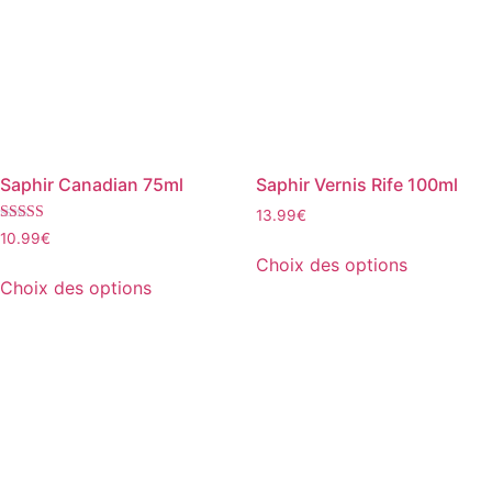
Saphir Canadian 75ml
Saphir Vernis Rife 100ml
13.99
€
Note
10.99
€
Ce
5.00
Choix des options
sur 5
Ce
produit
Choix des options
produit
a
a
plusieurs
plusieurs
variations.
variations.
Les
Les
options
options
peuvent
peuvent
être
être
choisies