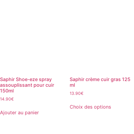
Saphir Shoe-eze spray
Saphir crème cuir gras 125
assouplissant pour cuir
ml
150ml
13.90
€
14.90
€
Ce
Choix des options
produit
Ajouter au panier
a
plusieurs
variations.