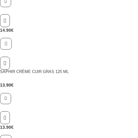
14.90
€
SAPHIR CRÈME CUIR GRAS 125 ML
13.90
€
C
e
p
r
o
13.90
€
d