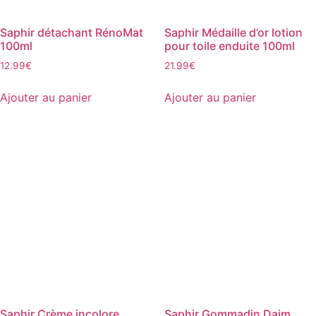
page
du
Saphir détachant RénoMat
Saphir Médaille d’or lotion
produit
100ml
pour toile enduite 100ml
12.99
€
21.99
€
Ajouter au panier
Ajouter au panier
Saphir Crème incolore
Saphir Gommadin Daim