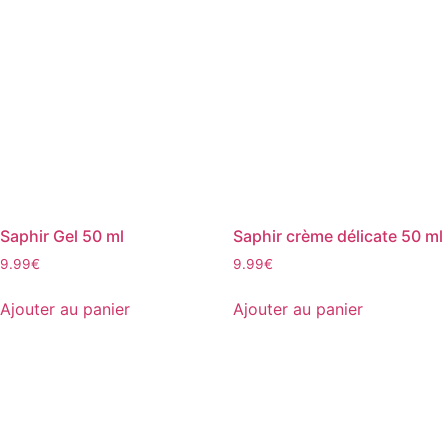
Les
options
peuvent
être
choisies
sur
la
page
du
produit
Saphir Gel 50 ml
Saphir crème délicate 50 ml
9.99
€
9.99
€
Ajouter au panier
Ajouter au panier