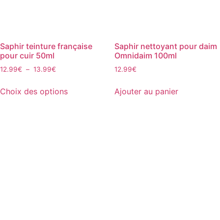
sur
la
la
page
page
du
du
produit
Saphir teinture française
Saphir nettoyant pour daim
produit
pour cuir 50ml
Omnidaim 100ml
Plage
12.99
€
–
13.99
€
12.99
€
de
Ce
prix :
Choix des options
Ajouter au panier
produit
12.99€
a
à
plusieurs
13.99€
variations.
Les
options
peuvent
être
choisies
sur
la