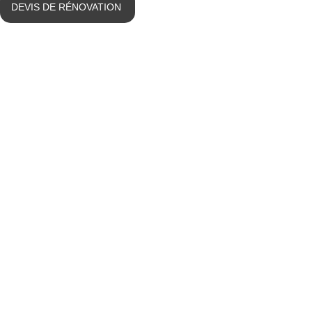
Aller
DEVIS DE RÉNOVATION
au
contenu
Atelier de rénovation du cuir