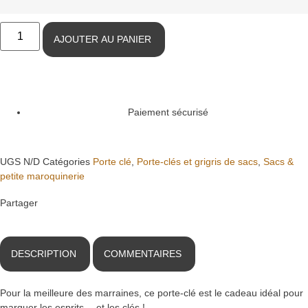
AJOUTER AU PANIER
Paiement sécurisé
UGS
N/D
Catégories
Porte clé
,
Porte-clés et grigris de sacs
,
Sacs &
petite maroquinerie
Partager
DESCRIPTION
COMMENTAIRES
Pour la meilleure des marraines, ce porte-clé est le cadeau idéal pour
marquer les esprits… et les clés !